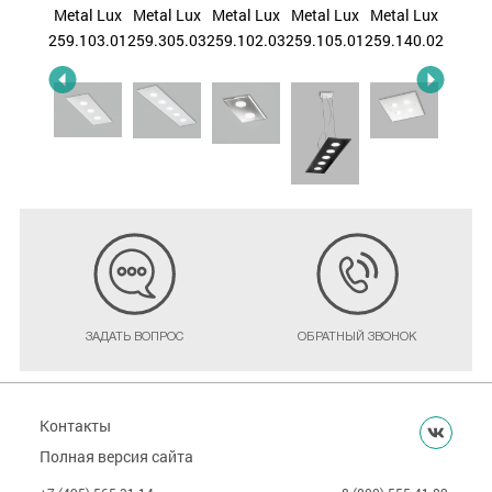
al Lux
Metal Lux
Metal Lux
Metal Lux
Metal Lux
Metal Lux
Metal
.303.03
259.103.01
259.305.03
259.102.03
259.105.01
259.140.02
259.10
ЗАДАТЬ ВОПРОС
ОБРАТНЫЙ ЗВОНОК
Контакты
Полная версия сайта