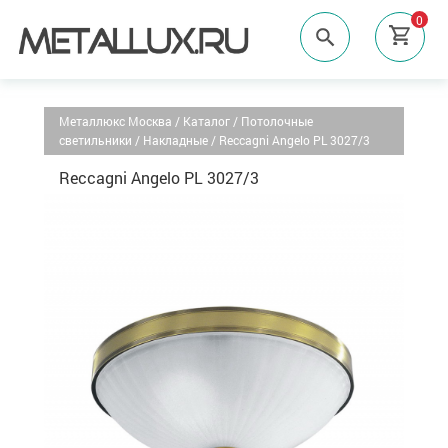
0
Металлюкс Москва
/
Каталог
/
Потолочные
светильники
/
Накладные
/
Reccagni Angelo PL 3027/3
Reccagni Angelo PL 3027/3