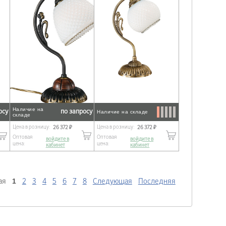
Наличие на
осу
по запросу
Наличие на складе
складе
Цена в розницу:
Цена в розницу:
26 372 ₽
26 372 ₽
Оптовая
Оптовая
войдите в
войдите в
цена:
цена:
кабинет
кабинет
1
ая
2
3
4
5
6
7
8
Следующая
Последняя