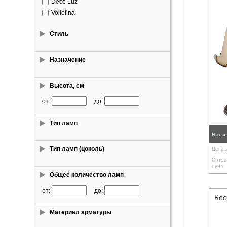
Deco Luz
Voltolina
Стиль
Назначение
Высота, см
от:
до:
Тип ламп
Нали
Тип ламп (цоколь)
Цена 
Оптов
цена:
Общее количество ламп
от:
до:
Материал арматуры