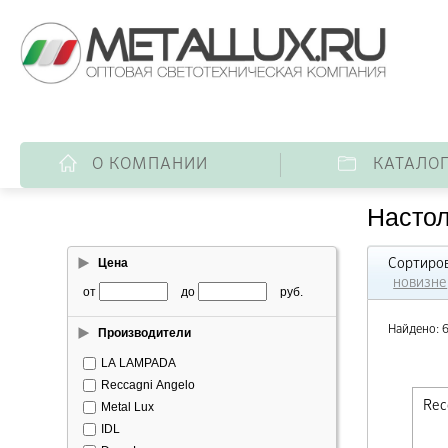
О КОМПАНИИ
КАТАЛО
Насто
Цена
Сортиров
новизне
от
до
руб.
Найдено: 
Производители
LA LAMPADA
Reccagni Angelo
Metal Lux
IDL