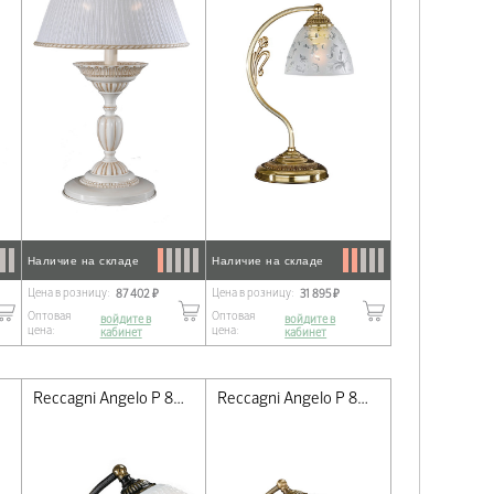
Наличие на складе
Наличие на складе
Цена в розницу:
Цена в розницу:
87 402 ₽
31 895 ₽
Оптовая
Оптовая
войдите в
войдите в
цена:
цена:
кабинет
кабинет
Reccagni Angelo P 8611 P
Reccagni Angelo P 8600 P