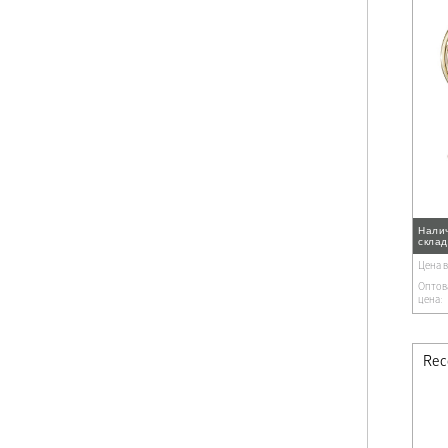
Нали
скла
Цена 
Оптов
цена: