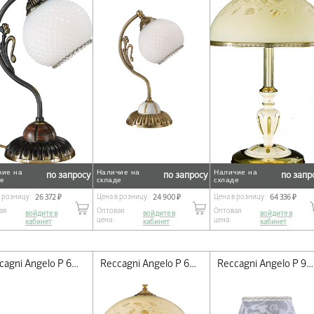
чие на
Наличие на
Наличие на
по запросу
по запросу
по запр
де
складе
складе
в розницу:
Цена в розницу:
Цена в розницу:
26 372 ₽
24 900 ₽
64 336 ₽
ая
Оптовая
Оптовая
войдите в
войдите в
войдите в
цена:
цена:
кабинет
кабинет
кабинет
Reccagni Angelo P 6358 P
Reccagni Angelo P 6308 G
Reccagni Angelo P 9630 P