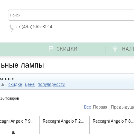
+7 (495) 565-31-14
Г
СКИДКИ
НАЛ
льные лампы
ать по:
скидке
цене
популярности
636 товаров
Все
Первая
Предыдущ
Reccagni Angelo P 965 Dec
Reccagni Angelo P 2810 M
Reccagni Angelo P 8606 P