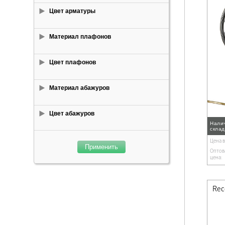
Цвет арматуры
Материал плафонов
Цвет плафонов
Материал абажуров
Цвет абажуров
Нали
скла
Цена 
Применить
Оптов
цена: