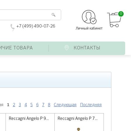
0
+7 (499) 490-07-26
Личный кабинет
ИЧИЕ ТОВАРА
КОНТАКТЫ
1
ая
2
3
4
5
6
7
8
Следующая
Последняя
Reccagni Angelo P 9690 P
Reccagni Angelo P 7102 M