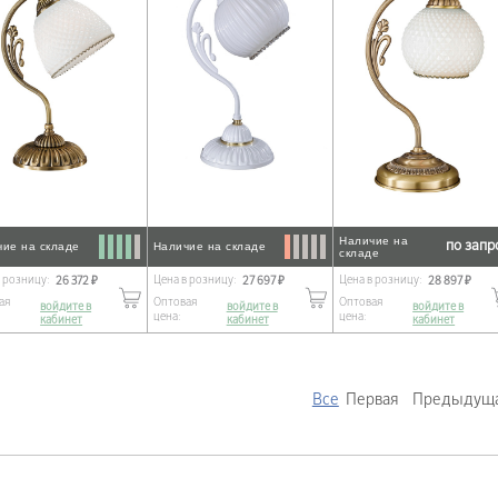
Наличие на
по запр
чие на складе
Наличие на складе
складе
в розницу:
Цена в розницу:
Цена в розницу:
26 372 ₽
27 697 ₽
28 897 ₽
ая
Оптовая
Оптовая
войдите в
войдите в
войдите в
цена:
цена:
кабинет
кабинет
кабинет
Все
Первая
Предыдущ