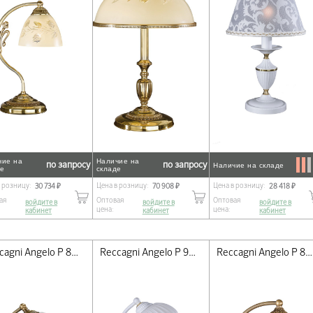
чие на
Наличие на
по запросу
по запросу
Наличие на складе
де
складе
в розницу:
Цена в розницу:
Цена в розницу:
30 734 ₽
70 908 ₽
28 418 ₽
ая
Оптовая
Оптовая
войдите в
войдите в
войдите в
цена:
цена:
кабинет
кабинет
кабинет
Reccagni Angelo P 8601 P
Reccagni Angelo P 9600
Reccagni Angelo P 8400 P