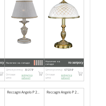
Наличие на
осу
по запросу
Наличие на складе
складе
Цена в розницу:
Цена в розницу:
30 217 ₽
67 529 ₽
Оптовая
Оптовая
войдите в
войдите в
цена:
цена:
кабинет
кабинет
Reccagni Angelo P 2801
Reccagni Angelo P 2805