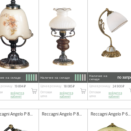
Наличие на
по запр
чие на складе
Наличие на складе
складе
в розницу:
Цена в розницу:
Цена в розницу:
19 894 ₽
18 085 ₽
24 900 ₽
ая
Оптовая
Оптовая
войдите в
войдите в
войдите в
цена:
цена:
кабинет
кабинет
кабинет
Reccagni Angelo P 8610 P
Reccagni Angelo P 8605 P
Reccagni Angelo P 6808 G