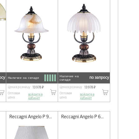
Наличие на
осу
по запросу
Наличие на складе
складе
Цена в розницу:
Цена в розницу:
13 978 ₽
13 978 ₽
Оптовая
Оптовая
войдите в
войдите в
цена:
цена:
кабинет
кабинет
Reccagni Angelo P 9660 G
Reccagni Angelo P 6352 P