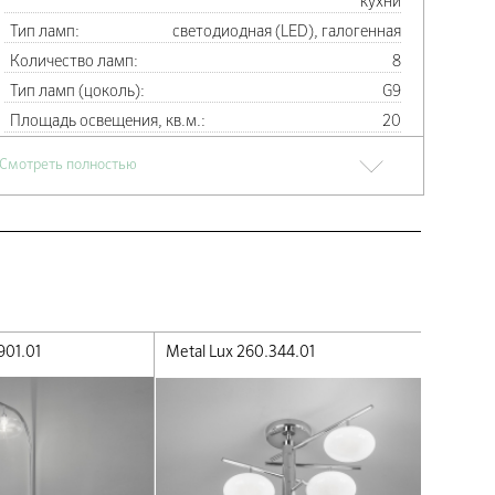
кухни
Тип ламп:
светодиодная (LED), галогенная
Количество ламп:
8
Тип ламп (цоколь):
G9
Площадь освещения, кв.м.:
20
Высота, см:
50
Смотреть полностью
Глубина, см:
80
Длина, см:
60
Материал арматуры:
Металл
Цвет арматуры:
Хром
Материал плафонов:
стекло
Цвет плафонов:
белый
901.01
Metal Lux 260.344.01
Metal Lu
Производитель, фабрика:
Metal Lux
Страна производства:
Италия
Свернуть