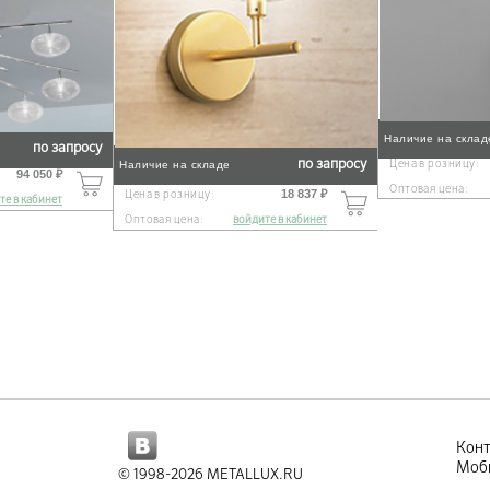
Наличие на склад
по запросу
по запросу
Цена в розницу:
Наличие на складе
94 050 ₽
Оптовая цена:
18 837 ₽
Цена в розницу:
те в кабинет
Оптовая цена:
войдите в кабинет
Кон
Моби
© 1998-2026 METALLUX.RU