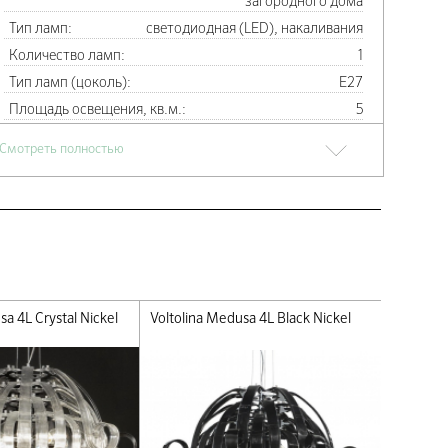
загородного дома
Тип ламп:
светодиодная (LED), накаливания
Количество ламп:
1
Тип ламп (цоколь):
E27
Площадь освещения, кв.м.:
5
Высота, см:
120
Смотреть полностью
Диаметр, см:
40
Материал арматуры:
Металл
Цвет арматуры:
Хром
Материал плафонов:
стекло
Цвет плафонов:
Золото
Материал декоративных
Хрусталь
элементов:
(Crystal)
sa 4L Crystal Nickel
Voltolina Medusa 4L Black Nickel
Voltolin
Цвет декоративных элементов:
прозрачный
Производитель, фабрика:
Metal Lux
Страна производства:
Италия