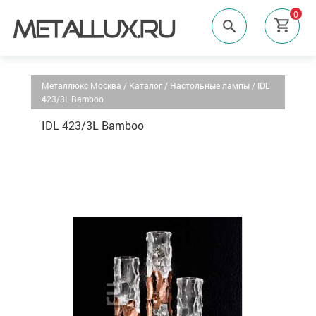
0
Металлюкс Москва
/
Каталог
/
Настольные лампы
/
IDL
423/3L Bamboo
IDL 423/3L Bamboo