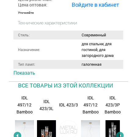
Войдите в кабинет
Цена оптовая:
Уточняйте
Технические характеристики
Стиль:
Современный
для спальни, для
Назначение:
гостиной, для
загородного дома
Тип ламп:
галогенная
Показать
ВСЕ ТОВАРЫ ИЗ ЭТОЙ КОЛЛЕКЦИИ
IDL
IDL
IDL
IDL
ID
IDL
23/66
497/12
IDL 423/3
497/12
423/3P
423B
423/3L
mboo
Bamboo
Bamboo
Bamboo
Bam