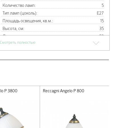
Количество ламп:
5
Тип ламп (цоколь):
E27
Площадь освещения, кв.м.:
15
Высота, см:
35
Диаметр, см:
58
Смотреть полностью
Материал арматуры:
Латунь
Цвет арматуры:
Бронза
Плафоны:
Ветро бьянко латте (Vetro Bianco Latte)
Материал плафонов:
стекло
Цвет плафонов:
белый
Направление плафонов/абажуров:
вниз
Производитель, фабрика:
Reccagni Angelo
lo P 3800
Reccagni Angelo P 800
Reccagni
Страна производства:
Италия
Свернуть