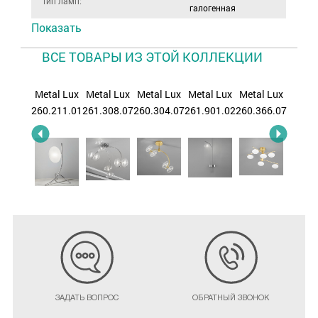
Тип ламп:
галогенная
Показать
ВСЕ ТОВАРЫ ИЗ ЭТОЙ КОЛЛЕКЦИИ
al Lux
Metal Lux
Metal Lux
Metal Lux
Metal Lux
Metal Lux
Metal
.308.07
260.211.01
261.308.07
260.304.07
261.901.02
260.366.07
261.73
ЗАДАТЬ ВОПРОС
ОБРАТНЫЙ ЗВОНОК