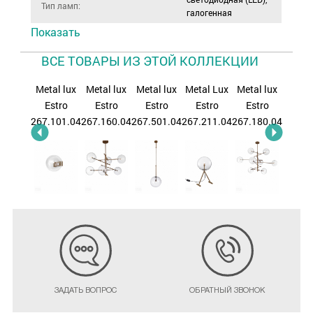
Тип ламп:
галогенная
Показать
ВСЕ ТОВАРЫ ИЗ ЭТОЙ КОЛЛЕКЦИИ
al lux
Metal lux
Metal lux
Metal lux
Metal Lux
Metal lux
Metal
stro
Estro
Estro
Estro
Estro
Estro
Est
.560.04
267.101.04
267.160.04
267.501.04
267.211.04
267.180.04
267.20
ЗАДАТЬ ВОПРОС
ОБРАТНЫЙ ЗВОНОК