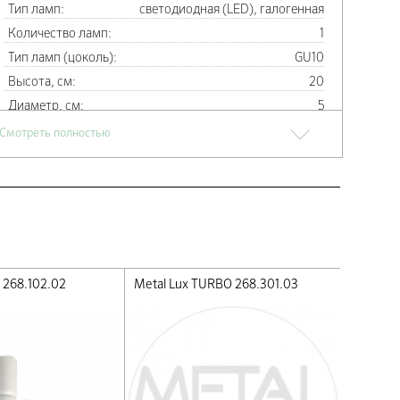
Тип ламп:
светодиодная (LED), галогенная
Количество ламп:
1
Тип ламп (цоколь):
GU10
Высота, см:
20
Диаметр, см:
5
Материал арматуры:
Металл
Смотреть полностью
Цвет арматуры:
Бронза
Производитель, фабрика:
Metal Lux
Страна производства:
Италия
Вес:
0.27
Свернуть
o 268.102.02
Metal Lux TURBO 268.301.03
Metal Lu