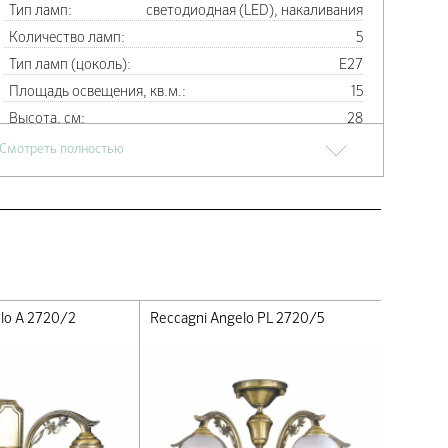
Тип ламп:
светодиодная (LED), накаливания
Количество ламп:
5
Тип ламп (цоколь):
E27
Площадь освещения, кв.м.:
15
Высота, см:
28
Диаметр, см:
60
Смотреть полностью
Материал арматуры:
Латунь
Цвет арматуры:
Бронза
Плафоны:
Ветро сатинато (Vetro Satinato)
Материал плафонов:
стекло
Цвет плафонов:
белый
Направление плафонов/абажуров:
вниз
lo A 2720/2
Reccagni Angelo PL 2720/5
Reccagni
Производитель, фабрика:
Reccagni Angelo
Страна производства:
Италия
Свернуть