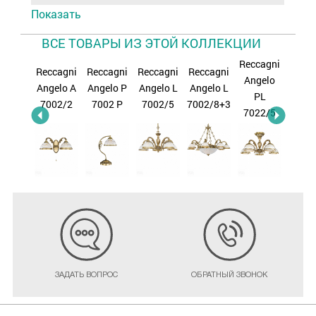
Показать
ВСЕ ТОВАРЫ ИЗ ЭТОЙ КОЛЛЕКЦИИ
Reccagni
ccagni
Reccagni
Reccagni
Reccagni
Reccagni
Recca
Angelo
gelo P
Angelo A
Angelo P
Angelo L
Angelo L
Angel
PL
002 M
7002/2
7002 P
7002/5
7002/8+3
7002/
7022/5
ЗАДАТЬ ВОПРОС
ОБРАТНЫЙ ЗВОНОК